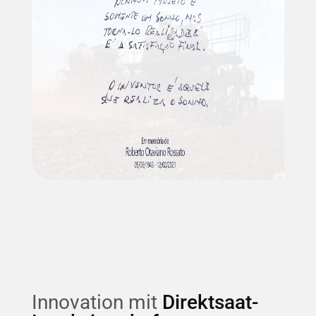
aber die Verwirklichung ist die höchste
Befriedigung.
Der Erfinder ist derjenige, der den Traum
verwirklicht.“
In Erinnerung an
Roberto Otaviano Rossato 05.06.1943-
12.02.2021
Innovation mit
Direktsaat-