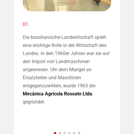
01.
02.
Die brasilianische Landwirtschaft spielt
In de
eine wichtige Rolle in der Wirtschaft des
mit de
Landes. In den 1960er Jahren war sie auf
Cruz 
den Import von Landmaschinen
änder
angewiesen. Um dem Mangel an
in Se
Ersatzteilen und Maschinen
wurde
entgegenzuwirken, wurde 1965 die
gebau
Mecânica Agrícola Rossato Ltda
.
GFK-Be
gegründet.
Rotomo