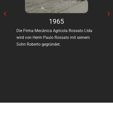
1965
Die Firma Mecânica Agrícola Rossato Ltda
E
wird von Herrn Paulo Rossato mit seinem
S
Sohn Roberto gegründet.
M
S